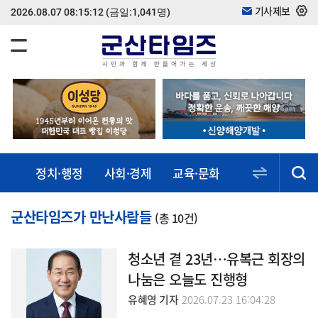
기사제보
2026.08.07 08:15:12
(금일:1,041명)
정치·행정
사회·경제
교육·문화
스포츠·건강
동정·소식
군산타임즈가 만난사람들
(총 10건)
청소년 곁 23년…유복근 회장의
나눔은 오늘도 진행형
유혜영 기자
2026.07.23 16:04:28