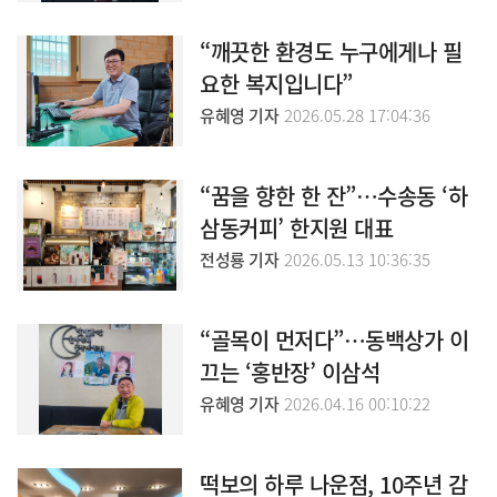
“깨끗한 환경도 누구에게나 필
요한 복지입니다”
유혜영 기자
2026.05.28 17:04:36
“꿈을 향한 한 잔”…수송동 ‘하
삼동커피’ 한지원 대표
전성룡 기자
2026.05.13 10:36:35
“골목이 먼저다”…동백상가 이
끄는 ‘홍반장’ 이삼석
유혜영 기자
2026.04.16 00:10:22
떡보의 하루 나운점, 10주년 감