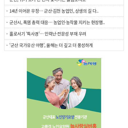
14년 이어온 우정… 군산·김천 농업인, 상생의 길 다..
군산시, 폭염 총력 대응… 농업인·농작물 지키는 현장행..
홀로서기 ‘특사경’… 인력난·전문성 부재 우려
‘군산 국가유산 야행’, 올해는 더 깊고 더 풍성하게