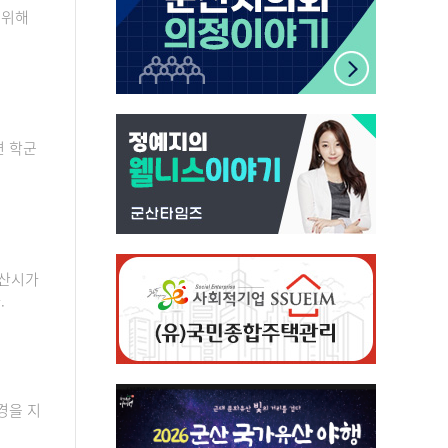
 위해
련 학군
군산시가
.
경을 지