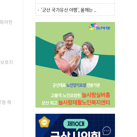
‘군산 국가유산 야행’, 올해는 ..
 화려한
지보호지
류형 해