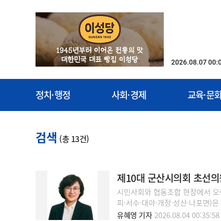
2026.08.07 00:
정치·행정
사회·경제
교육·문
검색
(총 13건)
제10대 군산시의회 초선의
시민사회와 협동조합 현장에서 오
피·서수·대야·개정·성산·나포면)
유혜영 기자
2026.08.04 00:35:58