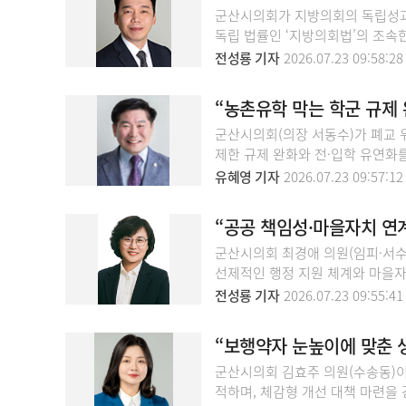
군산시의회가 지방의회의 독립성과
독립 법률인 ‘지방의회법’의 조속
전성룡 기자
2026.07.23 09:58:28
“농촌유학 막는 학군 규제 
군산시의회(의장 서동수)가 폐교 
제한 규제 완화와 전·입학 유연화
유혜영 기자
2026.07.23 09:57:12
“공공 책임성·마을자치 연
군산시의회 최경애 의원(임피·서수
선제적인 행정 지원 체계와 마을자
전성룡 기자
2026.07.23 09:55:41
“보행약자 눈높이에 맞춘 
군산시의회 김효주 의원(수송동)이
적하며, 체감형 개선 대책 마련을