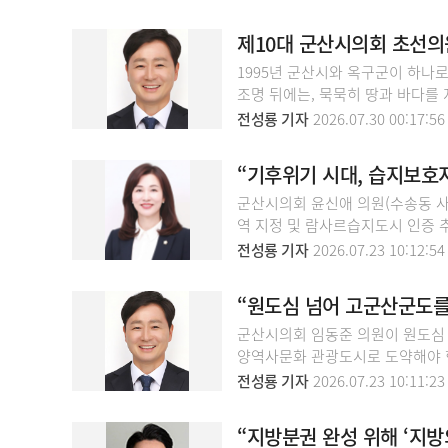
제10대 군산시의회 초선의
1995년 군산시와 옥구군이 하나로
조명 뒤에는, 묵묵히 땅과 바다를 
전성룡 기자
2026.07.30 00:17:56
“기후위기 시대, 습지보
군산시의회 윤신애 의원(수송동 사
역 지정 및 람사르습지도시 인증 
전성룡 기자
2026.07.23 10:12:54
“원도심 넘어 고군산군도를
군산시의회 임동준 의원이 원도심
양역사문화 관광도시로 도약해야 
전성룡 기자
2026.07.23 10:11:23
“지방분권 완성 위해 ‘지방