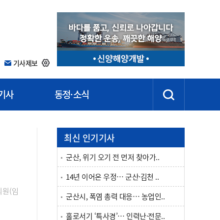
기사제보
기사
동정·소식
최신 인기기사
군산, 위기 오기 전 먼저 찾아가..
14년 이어온 우정… 군산·김천 ..
의원(임
군산시, 폭염 총력 대응… 농업인..
홀로서기 ‘특사경’… 인력난·전문..