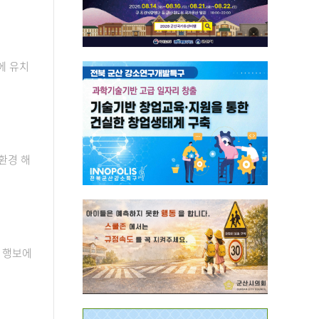
에 유치
환경 해
 행보에