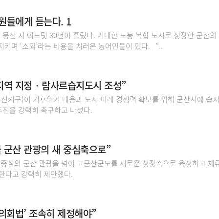
원들에게 듣는다. 1
 뭉친 지 어느덧 30년이 흘렀다. 거대한 도농 복합 도시로 성장한 군산의
지키며 ‘소외’라는 비용을 치러온 농어민들이 있다. “..
호지역 지정‧람사르습지도시 조성”
선거구)이 기후위기 대응과 도시 미래 경쟁력 확보를 위해 군산시에 습
추진을 강력히 촉구하고 나섰다.
 군산 관광의 새 중심축으로”
 중심의 군산 관광을 넘어 고군산군도를 새로운 성장축으로 육성하고 체
한다고 강력히 제안했다.
의회법’ 조속히 제정해야”