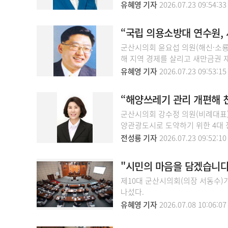
유혜영 기자
2026.07.23 09:54:33
“국립 의용소방대 연수원,
군산시의회 윤요섭 의원(해신·소룡
해 지역 경제를 살리고 새만금권 
유혜영 기자
2026.07.23 09:53:15
“해양쓰레기 관리 개편해 
군산시의회 강수정 의원(비례대표)
양관광도시로 도약하기 위한 4대 
전성룡 기자
2026.07.23 09:52:10
"시민의 마음을 담겠습니다
제10대 군산시의회(의장 서동수)
나섰다.
유혜영 기자
2026.07.08 10:06:07