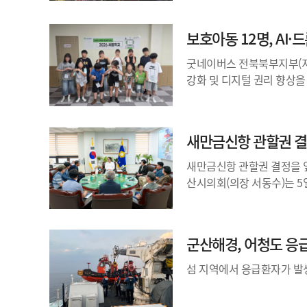
보호아동 12명, AI
굿네이버스 전북북부지부(지
강화 및 디지털 권리 향상을
새만금신항 관할권 결
새만금신항 관할권 결정을 
산시의회(의장 서동수)는 5
군산해경, 어청도 응
섬 지역에서 응급환자가 발