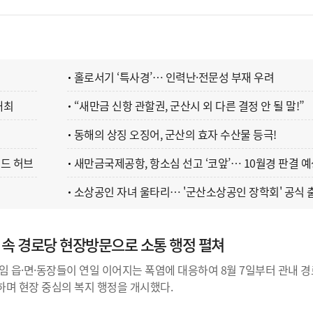
홀로서기 ‘특사경’… 인력난·전문성 부재 우려
개최
“새만금 신항 관할권, 군산시 외 다른 결정 안 될 말!”
동해의 상징 오징어, 군산의 효자 수산물 등극!
드 허브
새만금국제공항, 항소심 선고 ‘코앞’… 10월경 판결 
소상공인 자녀 울타리… '군산소상공인 장학회' 공식 
염 속 경로당 현장방문으로 소통 행정 펼쳐
임 읍·면·동장들이 연일 이어지는 폭염에 대응하여 8월 7일부터 관내 경
하며 현장 중심의 복지 행정을 개시했다.