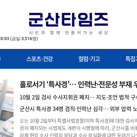
20:03
(금일:3,516명)
화
스포츠·건강
컬럼·기고
특집
홀로서기 ‘특사경’… 인력난·전문성 부재 
10월 2일 검사 수사지휘권 폐지… 지도·조언 법적 
군산시 특사경 34명 겸직·인력난 심각… 외부 압력 
오는 10월 2일부터 특별사법경찰(이하 특사경)에 대한 검사
권이 폐지되는 사법제도 개편이 시행됨에 따라, 군산시를 비
자체 현장 수사 인력의 부담과 수사 부실화에 대한 우려가 나