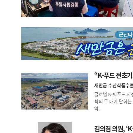
“K-푸드 전초기
새만금 수산식품수출
글로벌 K-씨푸드 
획의 두 배에 달하는
약..
김의겸 의원, ‘