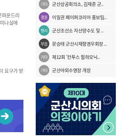
군산상공회의소, 김재준 군..
기타
로봇파운드리
이일권 페이퍼코리아 홍보팀..
결혼
3세미나실에
군산조선소 자산양수도 및 ..
행사
문승태 군산시재향경우회장 ..
부음
제12회 '칸투스 필하모닉..
기타
군산야외수영장 개장
이 요구가 받
기타