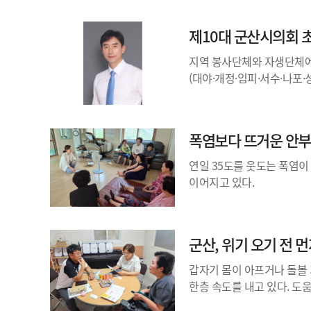
제10대 군산시의회 
지역 봉사단체와 자생단체에
(대야·개정·임피·서수·나포·
폭염보다 뜨거운 안부
연일 35도를 웃도는 폭염
이어지고 있다.
군산, 위기 오기 전 
갑자기 몸이 아프거나 돌볼 
한층 속도를 내고 있다. 도