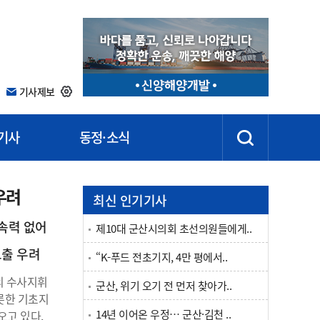
기사제보
기사
동정·소식
우려
최신 인기기사
구속력 없어
제10대 군산시의회 초선의원들에게..
노출 우려
“K-푸드 전초기지, 4만 평에서..
의 수사지휘
군산, 위기 오기 전 먼저 찾아가..
롯한 기초지
14년 이어온 우정… 군산·김천 ..
오고 있다.