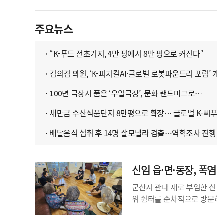
주요뉴스
“K-푸드 전초기지, 4만 평에서 8만 평으로 커진다”
김의겸 의원, ‘K-피지컬AI·글로벌 로봇파운드리 포럼’ 
100년 극장사 품은 ‘우일극장’, 문화 랜드마크로…
새만금 수산식품단지 8만평으로 확장… 글로벌 K-씨푸
배달음식 섭취 후 14명 살모넬라 검출…역학조사 진행
신임 읍·면·동장, 폭
군산시 관내 새로 부임한 신
위 쉼터를 순차적으로 방문