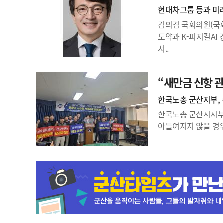
현대차그룹 등과 미래
김의겸 국회의원(국
도약과 K-피지컬AI
서..
“새만금 신항 관
한국노총 군산지부, 
한국노총 군산시지부가
아들여지지 않을 경우