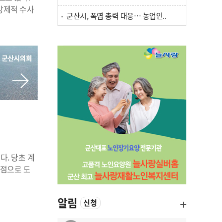
강제적 수사
군산시, 폭염 총력 대응… 농업인..
. 당초 계
거점으로 도
알림
신청