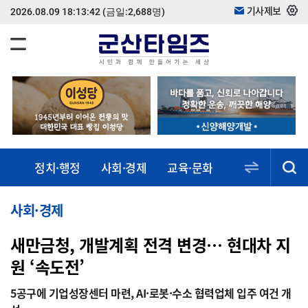
기사제보
2026.08.09 18:13:42
(금일:2,688명)
정치·행정
사회·경제
교육·문화
스포츠·건강
동정·소식
사회·경제
새만금청, 개발계획 전격 변경… 현대차 지
원 ‘속도전’
5공구에 기업성장센터 마련, AI·로봇·수소 협력업체 입주 여건 개