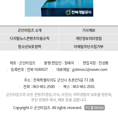
군산타임즈 소개
기사제보
디지털뉴스콘텐츠이용규칙
개인정보처리방침
청소년보호정책
이메일무단수집거부
제호 : 군산타임즈
발행·편집인 : 정예지
편집국장 : 전성룡
등록번호 : 전북-아00637
대표메일 :
gstimes1@naver.com
주소 : 전북특별자치도 군산시 조촌안5길 73 2층
전화 : 063-461-2500
팩스 : 063-461-2501
군산타임즈의 모든 콘텐츠(영상,기사, 사진)는 저작권법의 보호를 받은바,
무단 전재와 복사, 배포 등을 금합니다.
Copyright © 군산타임즈. All rights reserved.
PC
Mobile