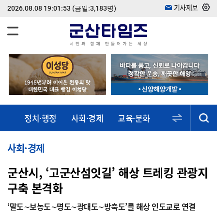
기사제보
2026.08.08 19:01:53
(금일:3,183명)
정치·행정
사회·경제
교육·문화
스포츠·건강
동정·소식
사회·경제
군산시, ‘고군산섬잇길’ 해상 트레킹 관광지
구축 본격화
‘말도∼보농도∼명도∼광대도∼방축도’를 해상 인도교로 연결