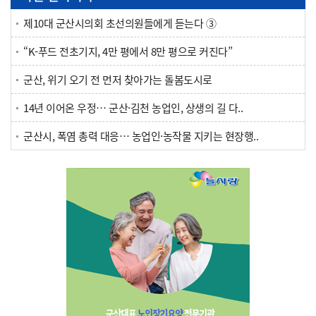
제10대 군산시의회 초선의원들에게 듣는다 ③
“K-푸드 전초기지, 4만 평에서 8만 평으로 커진다”
군산, 위기 오기 전 먼저 찾아가는 돌봄도시로
14년 이어온 우정… 군산·김천 농업인, 상생의 길 다..
군산시, 폭염 총력 대응… 농업인·농작물 지키는 현장행..