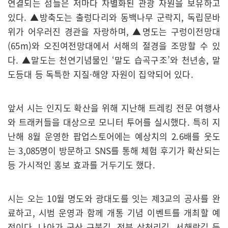
연결되는 섬들은 저마다 차별화된 관광 자원을 보유하고
있다. ▲방축도는 출렁다리와 동백나무 군락지, 독립문바
위가 어우러진 경관을 자랑하며, ▲명도는 구렁이전망대
(65m)와 오진여전망대에서 서해의 절경을 조망할 수 있
다. ▲말도는 천연기념물인 ‘말도 습곡구조’와 천년송, 말
도등대 등 독특한 지질·해양 자원이 집약되어 있다.
앞서 시는 인지도 확산을 위해 지난해 트레킹 전문 여행사
와 트래커들을 대상으로 모니터 투어를 실시했다. 특히 지
난해 8월 운영한 팝업스토어에는 예상치의 2.6배를 웃도
는 3,085명이 방문하고 SNS를 통해 체험 후기가 확산되는
등 가시적인 홍보 효과를 거두기도 했다.
시는 오는 10월 명도와 광대도를 잇는 제3교의 공사를 완
료하고, 시범 운영과 함께 개통 기념 이벤트를 개최할 예
정이다. 나아가 군산 구불길, 전북 삼천리길, 서해랑길 등