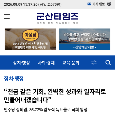
기사제보
2026.08.09 15:37:20
(금일:2,070명)
정치·행정
사회·경제
교육·문화
스포츠·건강
동정·소식
정치·행정
“천금 같은 기회, 완벽한 성과와 일자리로
만들어내겠습니다”
민주당 김의겸, 86.72% 압도적 득표율로 국회 입성