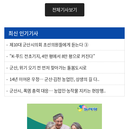
전체기사보기
최신 인기기사
제10대 군산시의회 초선의원들에게 듣는다 ③
“K-푸드 전초기지, 4만 평에서 8만 평으로 커진다”
군산, 위기 오기 전 먼저 찾아가는 돌봄도시로
14년 이어온 우정… 군산·김천 농업인, 상생의 길 다..
군산시, 폭염 총력 대응… 농업인·농작물 지키는 현장행..