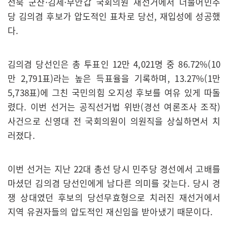
전북 군산·김제·부안갑 국회의원 재선거에서 더불어민주
당 김의겸 후보가 압도적인 표차로 당선, 재입성에 성공했
다.
김의겸 당선인은 총 투표인 12만 4,021명 중 86.72%(10
만 2,791표)라는 높은 득표율을 기록하며, 13.27%(1만
5,738표)에 그친 국민의힘 오지성 후보를 여유 있게 따돌
렸다. 이번 선거는 공직선거법 위반(경선 여론조사 조작)
사건으로 신영대 전 국회의원이 의원직을 상실하면서 치
러졌다.
이번 선거는 지난 22대 총선 당시 민주당 경선에서 고배를
마셨던 김의겸 당선인에게 남다른 의미를 갖는다. 당시 경
쟁 상대였던 후보의 당선무효형으로 치러진 재선거에서
지역 유권자들의 압도적인 재신임을 받아냈기 때문이다.