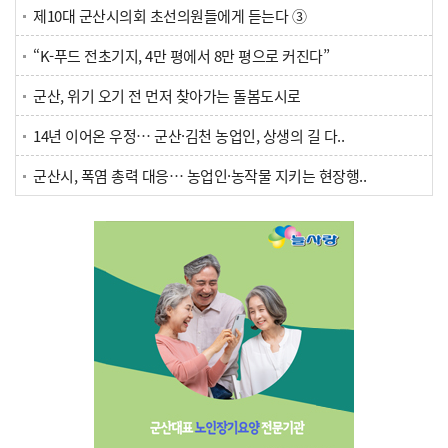
제10대 군산시의회 초선의원들에게 듣는다 ③
“K-푸드 전초기지, 4만 평에서 8만 평으로 커진다”
군산, 위기 오기 전 먼저 찾아가는 돌봄도시로
14년 이어온 우정… 군산·김천 농업인, 상생의 길 다..
군산시, 폭염 총력 대응… 농업인·농작물 지키는 현장행..