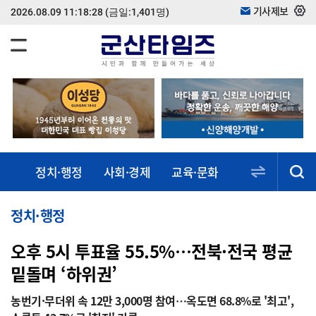
기사제보
2026.08.09 11:18:28
(금일:1,401명)
정치·행정
사회·경제
교육·문화
스포츠·건강
동정·소식
정치·행정
오후 5시 투표율 55.5%…전북·전국 평균
밑돌며 ‘하위권’
농번기·무더위 속 12만 3,000명 참여…옥도면 68.8%로 '최고',